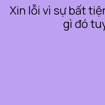
Xin lỗi vì sự bất t
gì đó tu