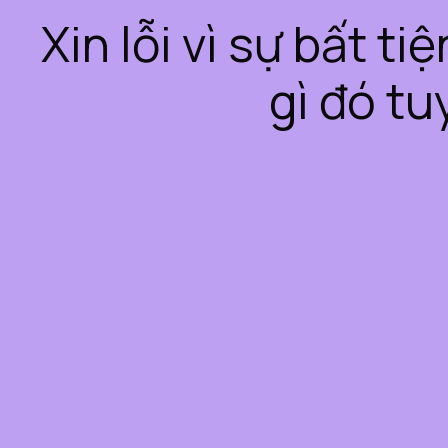
Xin lỗi vì sự bất t
gì đó tu